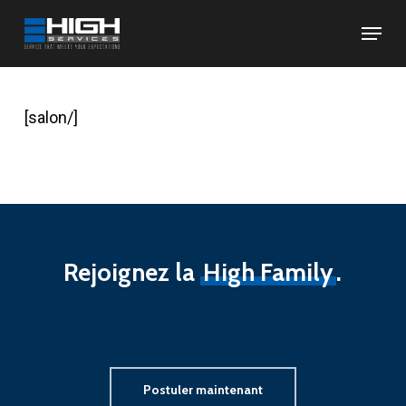
Skip
Menu
to
Close
main
Menu
content
[salon/]
Rejoignez la
High Family
.
Postuler maintenant